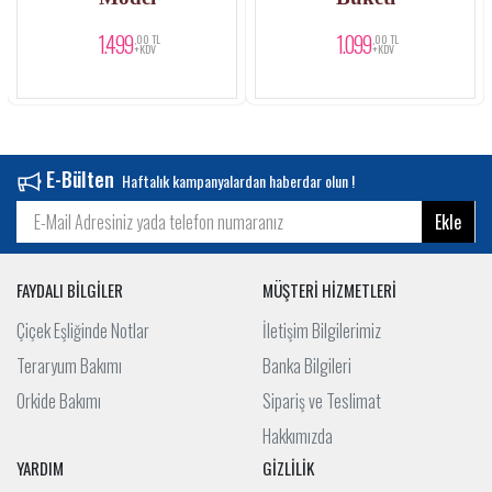
1.499
1.099
,00 TL
,00 TL
+KDV
+KDV
E-Bülten
Haftalık kampanyalardan haberdar olun !
Ekle
FAYDALI BİLGİLER
MÜŞTERİ HİZMETLERİ
Çiçek Eşliğinde Notlar
İletişim Bilgilerimiz
Teraryum Bakımı
Banka Bilgileri
Orkide Bakımı
Sipariş ve Teslimat
Hakkımızda
YARDIM
GİZLİLİK