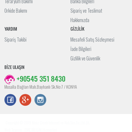
Teraryum Bakımı
Banka Bilgileri
Orkide Bakımı
Sipariş ve Teslimat
Hakkımızda
YARDIM
GİZLİLİK
Sipariş Takibi
Mesafeli Satış Sözleşmesi
İade Bilgileri
Gizlilik ve Güvenlik
BİZE ULAŞIN
+90545 351 8430
Musalla Bağları Mah.Bayhanlı Sk.No:7 / KONYA
Copyright © 2019 Kiraz Çiçek İnternet ve Nak.San.Tic.Ltd.Şti.
Web Tasarım : ESKE BİLİŞİM Hizmerleri