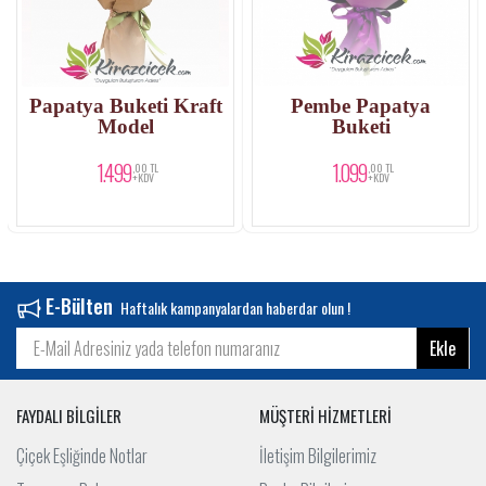
Papatya Buketi Kraft
Pembe Papatya
Model
Buketi
1.499
1.099
,00 TL
,00 TL
+KDV
+KDV
E-Bülten
Haftalık kampanyalardan haberdar olun !
Ekle
FAYDALI BİLGİLER
MÜŞTERİ HİZMETLERİ
Çiçek Eşliğinde Notlar
İletişim Bilgilerimiz