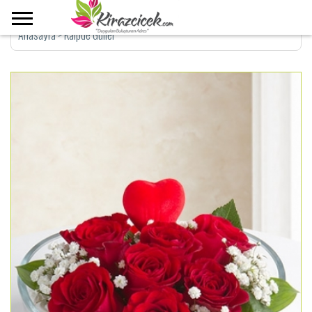
Anasayfa
>
Kalpde Güller