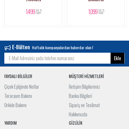
1.499
1.099
,00 TL
,00 TL
+KDV
+KDV
E-Bülten
Haftalık kampanyalardan haberdar olun !
Ekle
FAYDALI BİLGİLER
MÜŞTERİ HİZMETLERİ
Çiçek Eşliğinde Notlar
İletişim Bilgilerimiz
Teraryum Bakımı
Banka Bilgileri
Orkide Bakımı
Sipariş ve Teslimat
Hakkımızda
YARDIM
GİZLİLİK